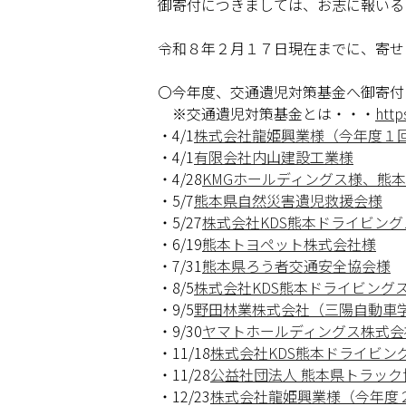
御寄付につきましては、お志に報いる
令和８年２月１７日現在までに、寄せ
〇今年度、交通遺児対策基金へ御寄付
※交通遺児対策基金とは・・・
http
・4/1
株式会社龍姫興業様（今年度１
・4/1
有限会社内山建設工業様
・4/28
KMGホールディングス様、熊
・5/7
熊本県自然災害遺児救援会様
・5/27
株式会社KDS熊本ドライビン
・6/19
熊本トヨペット株式会社様
・7/31
熊本県ろう者交通安全協会様
・8/5
株式会社KDS熊本ドライビング
・9/5
野田林業株式会社（三陽自動車
・9/30
ヤマトホールディングス株式会
・11/18
株式会社KDS熊本ドライビン
・11/28
公益社団法人 熊本県トラック
・12/23
株式会社龍姫興業様（今年度