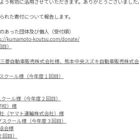
よう有効に活用させていただきます。ありがとうございました
られた寄付について報告します。
のあった団体及び個人（受付順）
s://kumamoto-koutsu.com/donate/
回目）
本三菱自動車販売株式会社様、熊本中央スズキ自動車販売株式
グスクール様（今年度１回目）
スクール様（今年度２回目）
学校）様
社（ヤマト運輸株式会社）様
グスクール様（今年度３回目）
協会様
２回目）