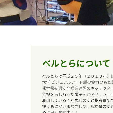
ベルとらについて
ベルとらは平成２５年（２０１３年）
大学 ビジュアルアート部の協力のもと
熊本県交通安全推進連盟のキャラクタ
号機をあしらった帽子をかぶり、シー
着用している４０歳代の交通指導員で
鋭くも温かいまなざしで、熊本県の交
めに日々奮闘中！！