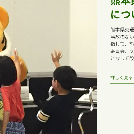
につ
熊本県交
事故のな
指して、
委員会、
となって
詳しく見る