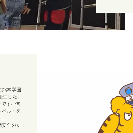
に熊本学園
誕生した、
ーです。信
トベルトを
す。
通安全のた